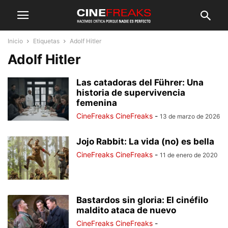
Inicio
Etiquetas
Adolf Hitler
Adolf Hitler
Las catadoras del Führer: Una
historia de supervivencia
femenina
CineFreaks CineFreaks
-
13 de marzo de 2026
Jojo Rabbit: La vida (no) es bella
CineFreaks CineFreaks
-
11 de enero de 2020
Bastardos sin gloria: El cinéfilo
maldito ataca de nuevo
CineFreaks CineFreaks
-