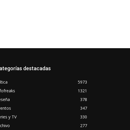
ategorías destacadas
ítica
5973
fofreaks
1321
eseña
378
ventos
347
ries y TV
330
chivo
277