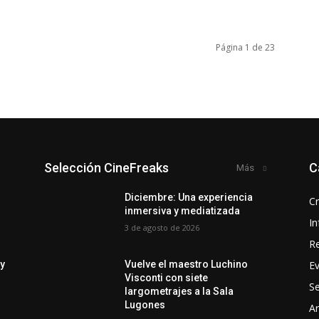
Página 1 de 23
Selección CineFreaks
C
Más
y
Diciembre: Una experiencia
Cr
inmersiva y mediatizada
In
3 de agosto de 2026
R
E
 y
Vuelve el maestro Luchino
Visconti con siete
Se
largometrajes a la Sala
Lugones
Ar