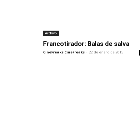
Archivo
Francotirador: Balas de salva
CineFreaks CineFreaks
-
22 de enero de 2015