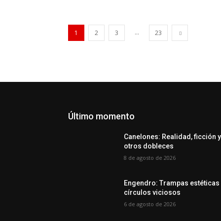
...
1
2
3
23
Último momento
Canelones: Realidad, ficción 
otros dobleces
8 de agosto de 2026
Engendro: Trampas estéticas
círculos viciosos
6 de agosto de 2026