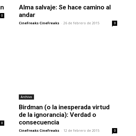
án
Alma salvaje: Se hace camino al
andar
0
CineFreaks CineFreaks
-
26 de febrero de 2015
0
Archivo
Birdman (o la inesperada virtud
de la ignorancia): Verdad o
consecuencia
0
CineFreaks CineFreaks
-
12 de febrero de 2015
0