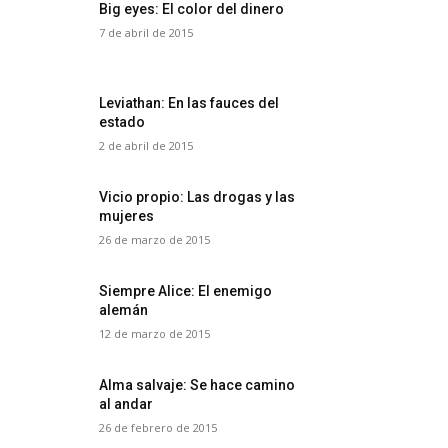
Big eyes: El color del dinero
7 de abril de 2015
Leviathan: En las fauces del
estado
2 de abril de 2015
Vicio propio: Las drogas y las
mujeres
26 de marzo de 2015
Siempre Alice: El enemigo
alemán
12 de marzo de 2015
Alma salvaje: Se hace camino
al andar
26 de febrero de 2015