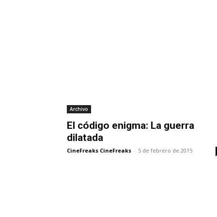
Archivo
El código enigma: La guerra
dilatada
CineFreaks CineFreaks
-
5 de febrero de 2015