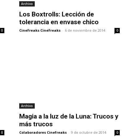
Archivo
Los Boxtrolls: Lección de
tolerancia en envase chico
CineFreaks CineFreaks
-
6 de noviembre de 2014
0
0
Archivo
Magia a la luz de la Luna: Trucos y
más trucos
Colaboradores Cinefreaks
-
9 de octubre de 2014
0
0