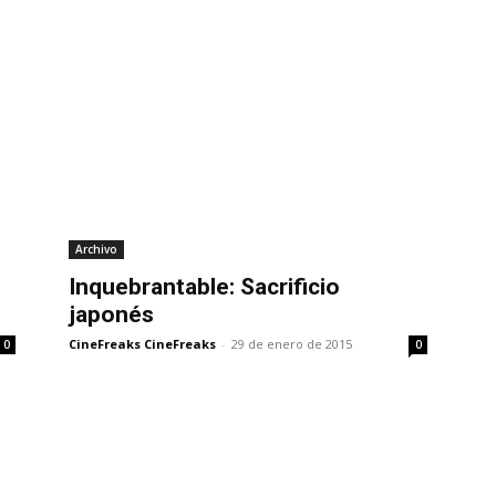
Archivo
Inquebrantable: Sacrificio
japonés
CineFreaks CineFreaks
-
29 de enero de 2015
0
0