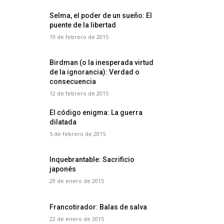
Selma, el poder de un sueño: El
puente de la libertad
19 de febrero de 2015
Birdman (o la inesperada virtud
de la ignorancia): Verdad o
consecuencia
12 de febrero de 2015
El código enigma: La guerra
dilatada
5 de febrero de 2015
Inquebrantable: Sacrificio
japonés
29 de enero de 2015
Francotirador: Balas de salva
22 de enero de 2015