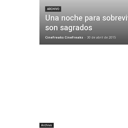
ARCHIVO
Una noche para sobreviv
son sagrados
CineFreaks CineFreaks
-
30 de abril de 2015
Archivo