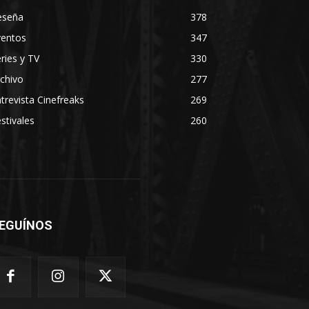
eseña
378
ventos
347
ries y TV
330
chivo
277
trevista Cinefreaks
269
stivales
260
EGUÍNOS