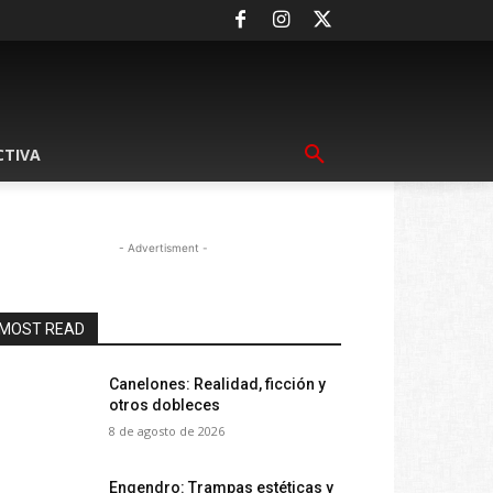
CTIVA
- Advertisment -
MOST READ
Canelones: Realidad, ficción y
otros dobleces
8 de agosto de 2026
Engendro: Trampas estéticas y