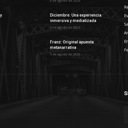
8 de agosto de 2026
R
E
 y
Diciembre: Una experiencia
inmersiva y mediatizada
Se
3 de agosto de 2026
Ar
En
Franz: Original apuesta
metanarrativa
Fe
5 de agosto de 2026
S