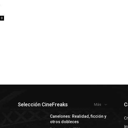
a
0
Selección CineFreaks
C
Más
y
Canelones: Realidad, ficción y
Cr
otros dobleces
In