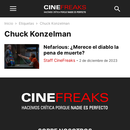
Inicio
Etiquetas
Chuck Konzelman
Chuck Konzelman
Nefarious: ¿Merece el diablo la
pena de muerte?
Staff CineFreaks
-
2 de diciembre de 2023