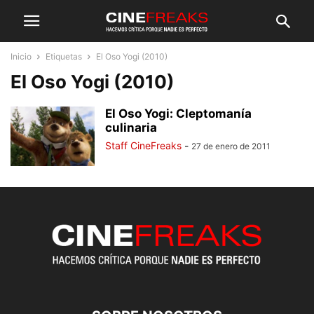
Inicio
Etiquetas
El Oso Yogi (2010)
El Oso Yogi (2010)
El Oso Yogi: Cleptomanía
culinaria
Staff CineFreaks
-
27 de enero de 2011