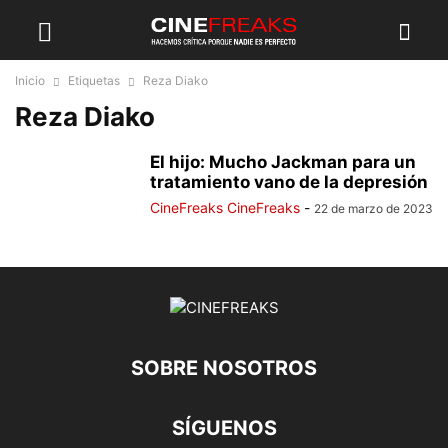
Inicio
Etiquetas
Reza Diako
Reza Diako
El hijo: Mucho Jackman para un
tratamiento vano de la depresión
CineFreaks CineFreaks
-
22 de marzo de 2023
SOBRE NOSOTROS
SÍGUENOS