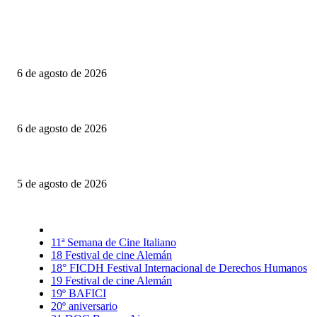
Último momento
Engendro: Trampas estéticas y círculos viciosos
6 de agosto de 2026
La invitación: El amor puesto sobre la mesa
6 de agosto de 2026
El Día D: Bajo Presión: La guerra también se decide lejos del campo de ba
5 de agosto de 2026
Selección CineFreaks
11ª Semana de Cine Italiano
18 Festival de cine Alemán
18° FICDH Festival Internacional de Derechos Humanos
19 Festival de cine Alemán
19º BAFICI
20º aniversario