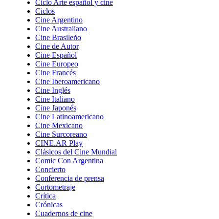
Ciclo Arte español y cine
Ciclos
Cine Argentino
Cine Australiano
Cine Brasileño
Cine de Autor
Cine Español
Cine Europeo
Cine Francés
Cine Iberoamericano
Cine Inglés
Cine Italiano
Cine Japonés
Cine Latinoamericano
Cine Mexicano
Cine Surcoreano
CINE.AR Play
Clásicos del Cine Mundial
Comic Con Argentina
Concierto
Conferencia de prensa
Cortometraje
Crítica
Crónicas
Cuadernos de cine