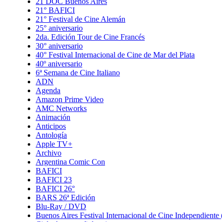
21 DOC Buenos Aires
21° BAFICI
21° Festival de Cine Alemán
25° aniversario
2da. Edición Tour de Cine Francés
30° aniversario
40° Festival Internacional de Cine de Mar del Plata
40º aniversario
6ª Semana de Cine Italiano
ADN
Agenda
Amazon Prime Video
AMC Networks
Animación
Anticipos
Antología
Apple TV+
Archivo
Argentina Comic Con
BAFICI
BAFICI 23
BAFICI 26°
BARS 26ª Edición
Blu-Ray / DVD
Buenos Aires Festival Internacional de Cine Independient