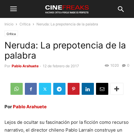
Inicio
Crítica
Neruda: La prepotencia de la palabra
Crítica
Neruda: La prepotencia de la
palabra
1020
0
Por
Pablo Arahuete
-
12 de febrero de 2017
Por
Pablo Arahuete
Lejos de ocultar su fascinación por la ficción como recurso
narrativo, el director chileno Pablo Larraín construye un