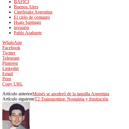
BAFICI
Buenos Aires
Cinefreaks Argentina
El cielo de centauro
Hugo Santiago
invasión
Pablo Arahuete
WhatsApp
Facebook
Twitter
Telegram
Pinterest
Linkedin
Email
Print
Copy URL
Artículo anterior
Moisés se apoderó de la taquilla Argentina
Artículo siguiente
T2 Trainspotting: Nostalgia y frustración