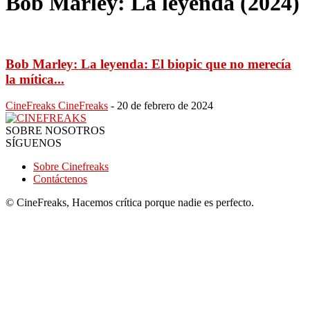
Bob Marley: La leyenda (2024)
Bob Marley: La leyenda: El biopic que no merecía
la mítica...
CineFreaks CineFreaks
-
20 de febrero de 2024
SOBRE NOSOTROS
SÍGUENOS
Sobre Cinefreaks
Contáctenos
© CineFreaks, Hacemos crítica porque nadie es perfecto.