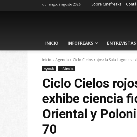
Sobre Cinefreaks
Contá
domingo, 9 agosto 2026
INICIO
INFOFREAKS
ENTREVISTAS
Inicio
Agenda
Ciclo Cielos rojos: la Sala Lugones ex
Agenda
Infofreaks
Ciclo Cielos rojo
exhibe ciencia f
Oriental y Polon
70