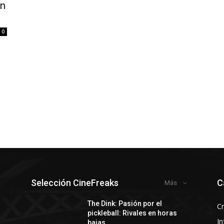
an
0
Selección CineFreaks
C
Más
y
The Dink: Pasión por el
Cr
pickleball: Rivales en horas
In
bajas