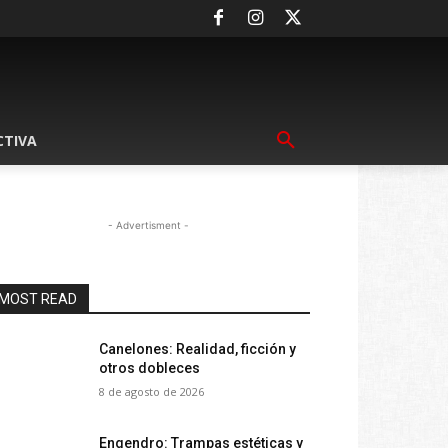
CTIVA
- Advertisment -
MOST READ
Canelones: Realidad, ficción y
otros dobleces
8 de agosto de 2026
Engendro: Trampas estéticas y