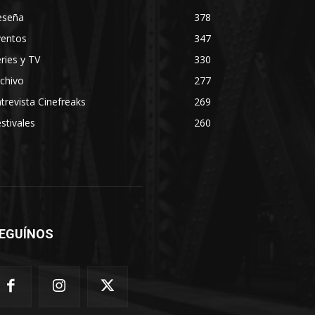
eseña
378
ventos
347
ries y TV
330
chivo
277
trevista Cinefreaks
269
stivales
260
EGUÍNOS