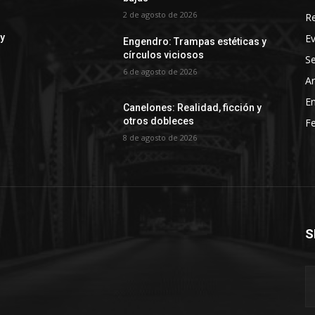
2 de agosto de 2026
R
E
 y
Engendro: Trampas estéticas y
círculos viciosos
Se
6 de agosto de 2026
Ar
En
Canelones: Realidad, ficción y
otros dobleces
Fe
8 de agosto de 2026
S