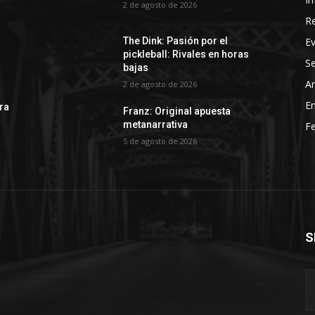
2 de agosto de 2026
R
E
The Dink: Pasión por el
pickleball: Rivales en horas
Se
bajas
Ar
2 de agosto de 2026
En
rra
Franz: Original apuesta
metanarrativa
Fe
5 de agosto de 2026
S