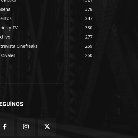
eseña
378
ventos
347
ries y TV
330
chivo
277
trevista Cinefreaks
269
stivales
260
EGUÍNOS