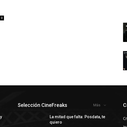
0
Selección CineFreaks
C
Más
 y
La mitad que falta: Posdata, te
Cr
quiero
In