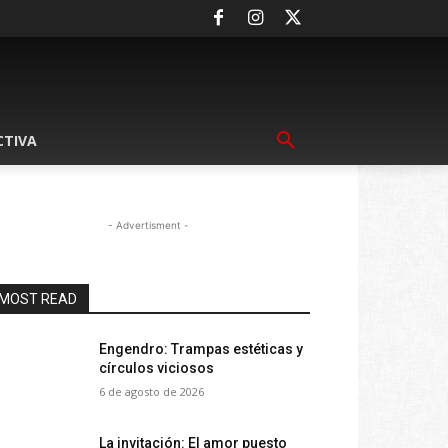
CTIVA
- Advertisment -
MOST READ
Engendro: Trampas estéticas y
círculos viciosos
6 de agosto de 2026
La invitación: El amor puesto