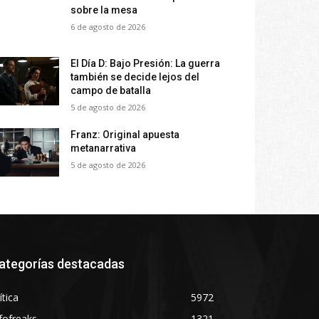
sobre la mesa
6 de agosto de 2026
El Día D: Bajo Presión: La guerra
también se decide lejos del
campo de batalla
5 de agosto de 2026
Franz: Original apuesta
metanarrativa
5 de agosto de 2026
ategorías destacadas
ítica
5972
fofreaks
1321