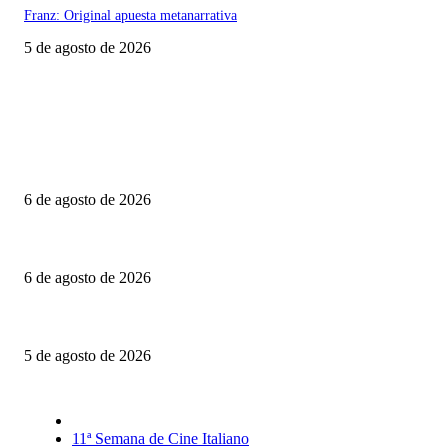
Franz: Original apuesta metanarrativa
5 de agosto de 2026
Último momento
Engendro: Trampas estéticas y círculos viciosos
6 de agosto de 2026
La invitación: El amor puesto sobre la mesa
6 de agosto de 2026
El Día D: Bajo Presión: La guerra también se decide lejos del campo de ba
5 de agosto de 2026
Selección CineFreaks
11ª Semana de Cine Italiano