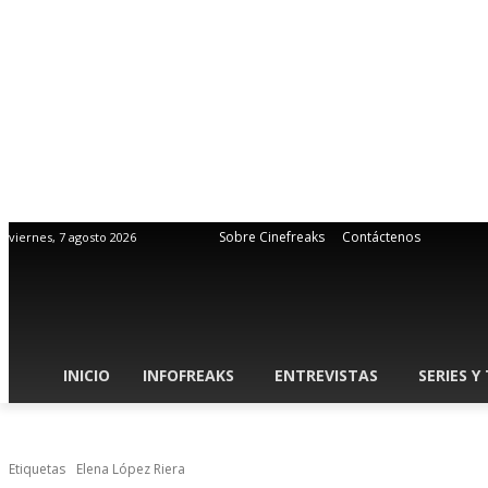
Sobre Cinefreaks
Contáctenos
viernes, 7 agosto 2026
INICIO
INFOFREAKS
ENTREVISTAS
SERIES Y
Etiquetas
Elena López Riera