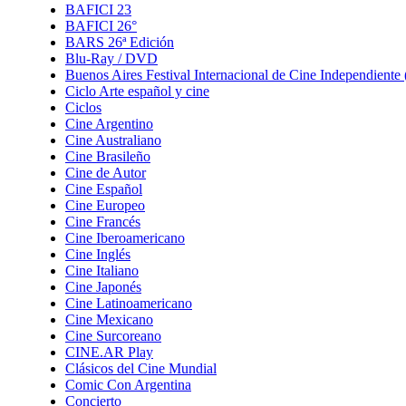
BAFICI 23
BAFICI 26°
BARS 26ª Edición
Blu-Ray / DVD
Buenos Aires Festival Internacional de Cine Independient
Ciclo Arte español y cine
Ciclos
Cine Argentino
Cine Australiano
Cine Brasileño
Cine de Autor
Cine Español
Cine Europeo
Cine Francés
Cine Iberoamericano
Cine Inglés
Cine Italiano
Cine Japonés
Cine Latinoamericano
Cine Mexicano
Cine Surcoreano
CINE.AR Play
Clásicos del Cine Mundial
Comic Con Argentina
Concierto