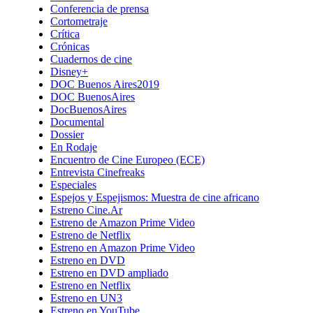
Conferencia de prensa
Cortometraje
Crítica
Crónicas
Cuadernos de cine
Disney+
DOC Buenos Aires2019
DOC BuenosAires
DocBuenosAires
Documental
Dossier
En Rodaje
Encuentro de Cine Europeo (ECE)
Entrevista Cinefreaks
Especiales
Espejos y Espejismos: Muestra de cine africano
Estreno Cine.Ar
Estreno de Amazon Prime Video
Estreno de Netflix
Estreno en Amazon Prime Video
Estreno en DVD
Estreno en DVD ampliado
Estreno en Netflix
Estreno en UN3
Estreno en YouTube