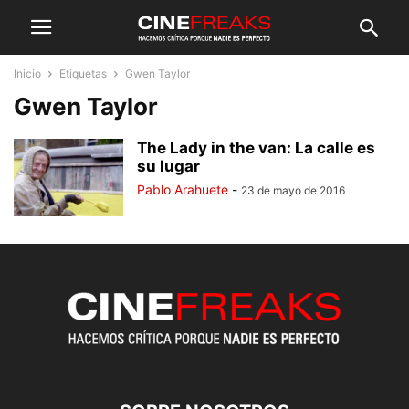
Inicio
Etiquetas
Gwen Taylor
Gwen Taylor
The Lady in the van: La calle es
su lugar
Pablo Arahuete
-
23 de mayo de 2016