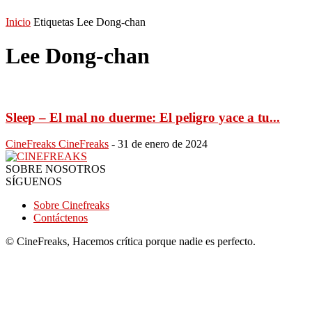
Inicio
Etiquetas
Lee Dong-chan
Lee Dong-chan
Sleep – El mal no duerme: El peligro yace a tu...
CineFreaks CineFreaks
-
31 de enero de 2024
SOBRE NOSOTROS
SÍGUENOS
Sobre Cinefreaks
Contáctenos
© CineFreaks, Hacemos crítica porque nadie es perfecto.