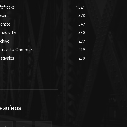
fofreaks
1321
eseña
378
ventos
347
ries y TV
330
chivo
277
trevista Cinefreaks
269
stivales
260
EGUÍNOS