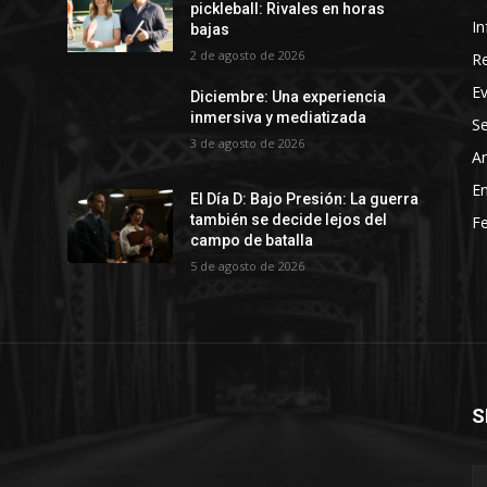
pickleball: Rivales en horas
In
bajas
2 de agosto de 2026
R
E
Diciembre: Una experiencia
inmersiva y mediatizada
Se
3 de agosto de 2026
Ar
En
El Día D: Bajo Presión: La guerra
también se decide lejos del
Fe
campo de batalla
5 de agosto de 2026
S