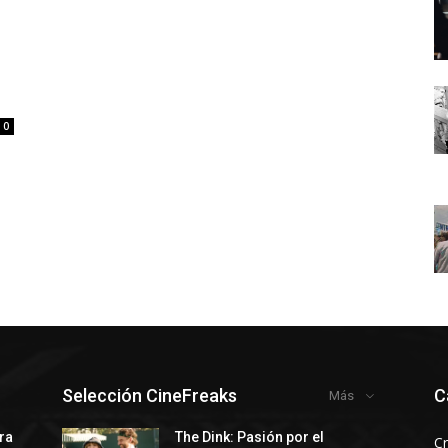
0
Selección CineFreaks
C
Más
rra
The Dink: Pasión por el
Cr