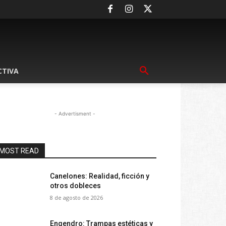
CTIVA
- Advertisment -
MOST READ
Canelones: Realidad, ficción y
otros dobleces
8 de agosto de 2026
Engendro: Trampas estéticas y