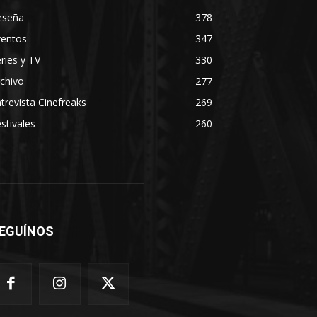
eseña
378
ventos
347
ries y TV
330
chivo
277
trevista Cinefreaks
269
stivales
260
EGUÍNOS