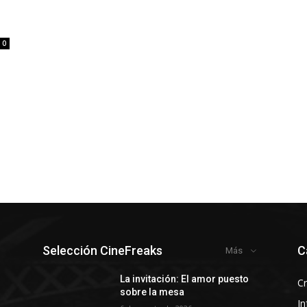
0
Selección CineFreaks
C
Más
y
La invitación: El amor puesto
Cr
sobre la mesa
In