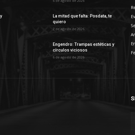
6 de agosto de 2026
R
E
 y
La mitad que falta: Posdata, te
quiero
Se
2 de agosto de 2026
Ar
En
Engendro: Trampas estéticas y
círculos viciosos
Fe
6 de agosto de 2026
S