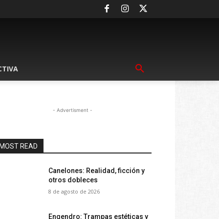
CTIVA
- Advertisment -
MOST READ
Canelones: Realidad, ficción y
otros dobleces
8 de agosto de 2026
Engendro: Trampas estéticas y