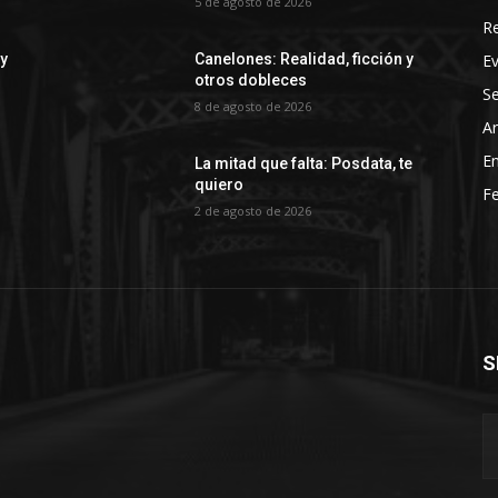
5 de agosto de 2026
R
E
 y
Canelones: Realidad, ficción y
otros dobleces
Se
8 de agosto de 2026
Ar
En
La mitad que falta: Posdata, te
quiero
Fe
2 de agosto de 2026
S