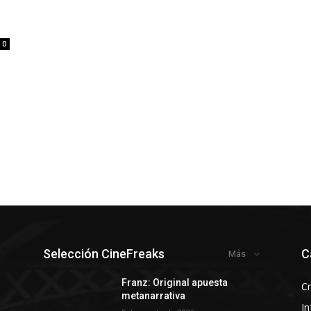
0
Selección CineFreaks
C
Más
y
Franz: Original apuesta
Cr
metanarrativa
In