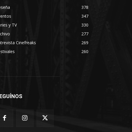
eseña
378
ventos
347
ries y TV
330
chivo
277
trevista Cinefreaks
269
stivales
260
EGUÍNOS