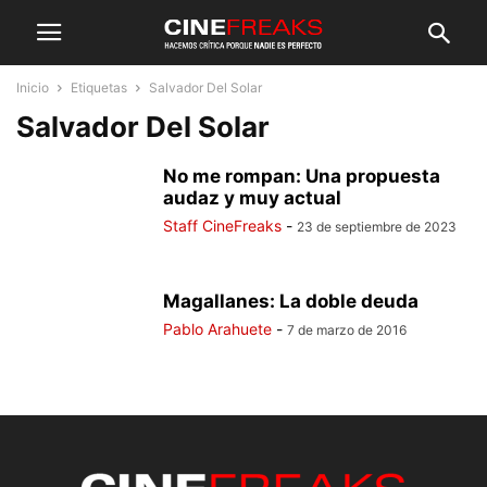
Inicio
Etiquetas
Salvador Del Solar
Salvador Del Solar
No me rompan: Una propuesta
audaz y muy actual
Staff CineFreaks
-
23 de septiembre de 2023
Magallanes: La doble deuda
Pablo Arahuete
-
7 de marzo de 2016