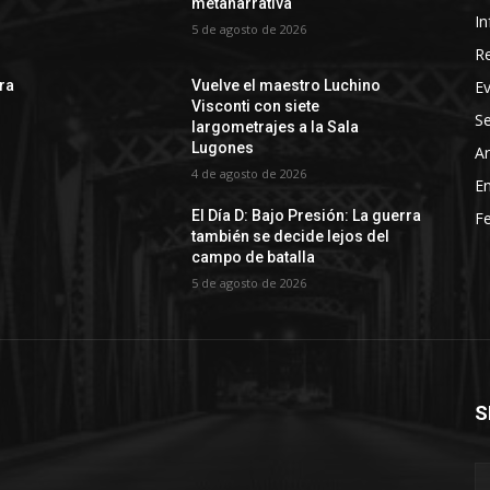
metanarrativa
In
5 de agosto de 2026
R
E
rra
Vuelve el maestro Luchino
Visconti con siete
Se
largometrajes a la Sala
Lugones
Ar
4 de agosto de 2026
En
El Día D: Bajo Presión: La guerra
Fe
también se decide lejos del
campo de batalla
5 de agosto de 2026
S