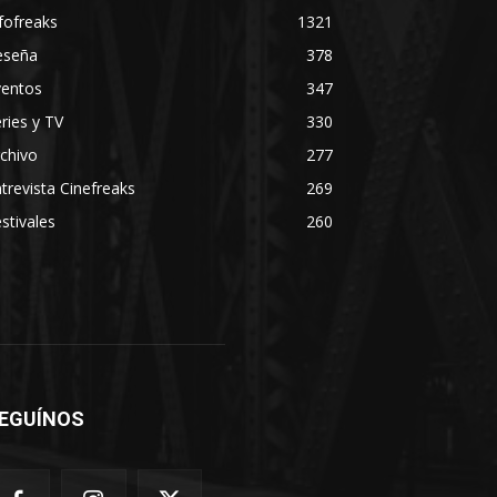
fofreaks
1321
eseña
378
ventos
347
ries y TV
330
chivo
277
trevista Cinefreaks
269
stivales
260
EGUÍNOS