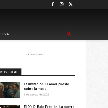
CTIVA
- Advertisment -
MOST READ
La invitación: El amor puesto
sobre la mesa
6 de agosto de 2026
El Día D: Bajo Presión: La guerra