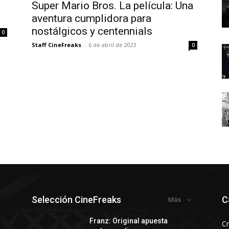
Super Mario Bros. La película: Una
aventura cumplidora para
nostálgicos y centennials
0
Staff CineFreaks
-
6 de abril de 2023
0
Selección CineFreaks
C
Más
Franz: Original apuesta
Cr