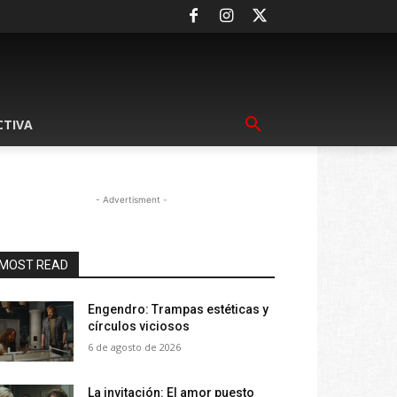
CTIVA
- Advertisment -
MOST READ
Engendro: Trampas estéticas y
círculos viciosos
6 de agosto de 2026
La invitación: El amor puesto