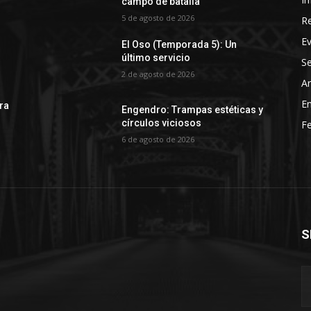
campo de batalla
5 de agosto de 2026
R
E
El Oso (Temporada 5): Un
último servicio
Se
2 de agosto de 2026
Ar
En
rra
Engendro: Trampas estéticas y
círculos viciosos
Fe
6 de agosto de 2026
S