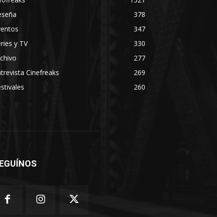
eseña
378
ventos
347
ries y TV
330
chivo
277
trevista Cinefreaks
269
stivales
260
EGUÍNOS