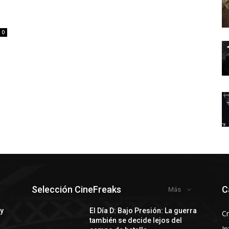
0
Selección CineFreaks
C
Más
 y
El Día D: Bajo Presión: La guerra
Cr
también se decide lejos del
In