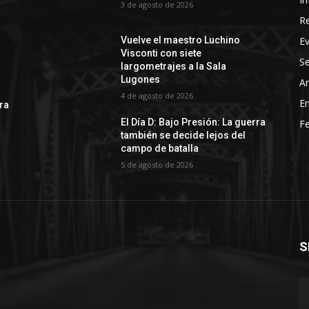
3 de agosto de 2026
R
E
Vuelve el maestro Luchino
Visconti con siete
Se
largometrajes a la Sala
Lugones
Ar
4 de agosto de 2026
En
rra
El Día D: Bajo Presión: La guerra
Fe
también se decide lejos del
campo de batalla
5 de agosto de 2026
S