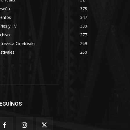
eseña
378
ventos
347
ries y TV
330
chivo
277
trevista Cinefreaks
269
stivales
260
EGUÍNOS