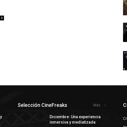
0
Selección CineFreaks
C
Más
 y
Diciembre: Una experiencia
Cr
inmersiva y mediatizada
In