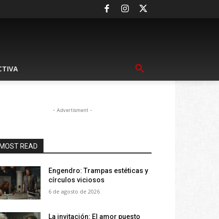
CTIVA
- Advertisment -
MOST READ
Engendro: Trampas estéticas y
círculos viciosos
6 de agosto de 2026
La invitación: El amor puesto