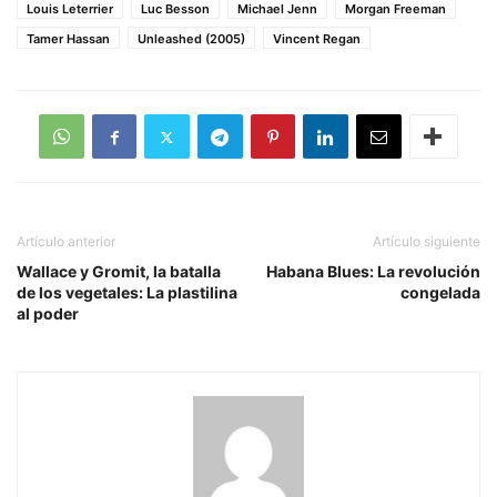
Louis Leterrier
Luc Besson
Michael Jenn
Morgan Freeman
Tamer Hassan
Unleashed (2005)
Vincent Regan
Artículo anterior
Artículo siguiente
Wallace y Gromit, la batalla
Habana Blues: La revolución
de los vegetales: La plastilina
congelada
al poder