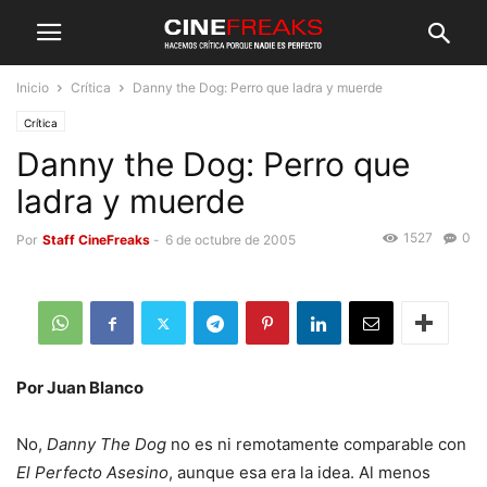
Inicio
Crítica
Danny the Dog: Perro que ladra y muerde
Crítica
Danny the Dog: Perro que
ladra y muerde
1527
0
Por
Staff CineFreaks
-
6 de octubre de 2005
Por Juan Blanco
No,
Danny The Dog
no es ni remotamente comparable con
El Perfecto Asesino
, aunque esa era la idea. Al menos