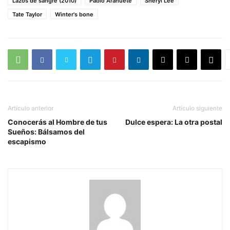
Lazos de sangre (2010)
Pablo Arahuete
Sheryl Lee
Tate Taylor
Winter's bone
Artículo anterior
Artículo siguiente
Conocerás al Hombre de tus
Dulce espera: La otra postal
Sueños: Bálsamos del
escapismo