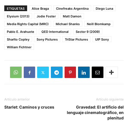
ETIQUETAS
Alice Braga
Cinefreaks Argentina
Diego Luna
Elysium (2013)
Jodie Foster
Matt Damon
Media Rights Capital (MRC)
Michael Shanks
Neill Blomkamp
Pablo E. Arahuete
QED International
Sector 9 (2009)
Sharlto Copley
Sony Pictures
TriStar Pictures
UIP Sony
William Fichtner
Artículo anterior
Artículo siguiente
Starlet: Caminos y cruces
Gravedad: El artificio del
lenguaje cinematográfico, en
plenitud