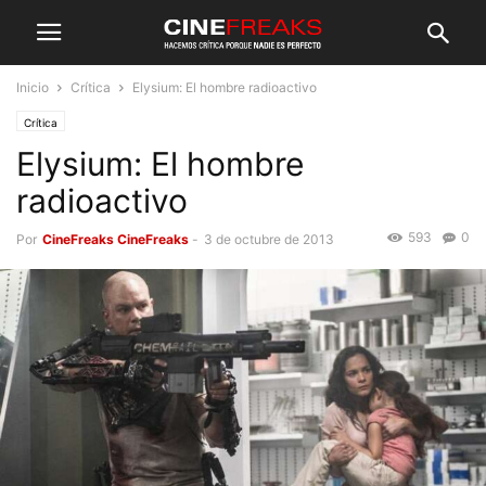
Inicio
Crítica
Elysium: El hombre radioactivo
Crítica
Elysium: El hombre
radioactivo
593
0
Por
CineFreaks CineFreaks
-
3 de octubre de 2013