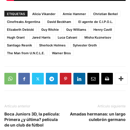
ETIQUETAS
Alicia Vikander
Armie Hammer
Christian Berkel
Cinefreaks Argentina
David Beckham
El agente de C.I.P.O.L.
Elizabeth Debicki
Guy Ritchie
Guy Williams
Henry Cavill
Hugh Grant
Jared Harris
Luca Calvani
Misha Kuznetsov
Santiago Resnik
Sherlock Holmes
Sylvester Groth
The Man from U.N.C.L.E.
Warner Bros
Artículo anterior
Artículo siguiente
Boca Juniors 3D, la película:
Amadas hermanas: un largo
Primera ¿y última? película
culebrón germano
de un club de fútbol