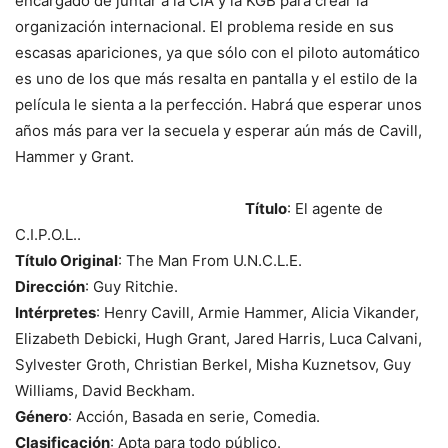
encargado de juntar a la CIA y la KGB para crear la
organización internacional. El problema reside en sus
escasas apariciones, ya que sólo con el piloto automático
es uno de los que más resalta en pantalla y el estilo de la
película le sienta a la perfección. Habrá que esperar unos
años más para ver la secuela y esperar aún más de Cavill,
Hammer y Grant.
Título
: El agente de
C.I.P.O.L..
Título Original
: The Man From U.N.C.L.E.
Dirección
: Guy Ritchie.
Intérpretes
: Henry Cavill, Armie Hammer, Alicia Vikander,
Elizabeth Debicki, Hugh Grant, Jared Harris, Luca Calvani,
Sylvester Groth, Christian Berkel, Misha Kuznetsov, Guy
Williams, David Beckham.
Género
: Acción, Basada en serie, Comedia.
Clasificación
: Apta para todo público.