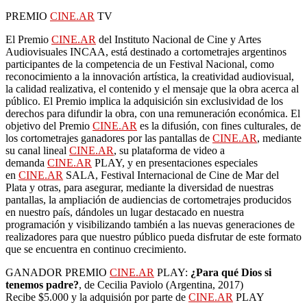
PREMIO
CINE.AR
TV
El Premio
CINE.AR
del Instituto Nacional de Cine y Artes
Audiovisuales INCAA, está destinado a cortometrajes argentinos
participantes de la competencia de un Festival Nacional, como
reconocimiento a la innovación artística, la creatividad audiovisual,
la calidad realizativa, el contenido y el mensaje que la obra acerca al
público. El Premio implica la adquisición sin exclusividad de los
derechos para difundir la obra, con una remuneración económica. El
objetivo del Premio
CINE.AR
es la difusión, con fines culturales, de
los cortometrajes ganadores por las pantallas de
CINE.AR
, mediante
su canal lineal
CINE.AR
, su plataforma de video a
demanda
CINE.AR
PLAY, y en presentaciones especiales
en
CINE.AR
SALA, Festival Internacional de Cine de Mar del
Plata y otras, para asegurar, mediante la diversidad de nuestras
pantallas, la ampliación de audiencias de cortometrajes producidos
en nuestro país, dándoles un lugar destacado en nuestra
programación y visibilizando también a las nuevas generaciones de
realizadores para que nuestro público pueda disfrutar de este formato
que se encuentra en continuo crecimiento.
GANADOR PREMIO
CINE.AR
PLAY:
¿Para qué Dios si
tenemos padre?
, de Cecilia Paviolo (Argentina, 2017)
Recibe $5.000 y la adquisión por parte de
CINE.AR
PLAY