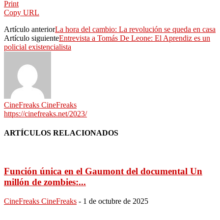
Print
Copy URL
Artículo anterior
La hora del cambio: La revolución se queda en casa
Artículo siguiente
Entrevista a Tomás De Leone: El Aprendiz es un
policial existencialista
CineFreaks CineFreaks
https://cinefreaks.net/2023/
ARTÍCULOS RELACIONADOS
Función única en el Gaumont del documental Un
millón de zombies:...
CineFreaks CineFreaks
-
1 de octubre de 2025