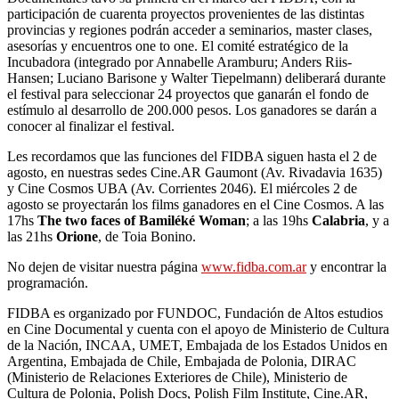
participación de cuarenta proyectos provenientes de las distintas
provincias y regiones podrán acceder a seminarios, master clases,
asesorías y encuentros one to one. El comité estratégico de la
Incubadora (integrado por Annabelle Aramburu; Anders Riis-
Hansen; Luciano Barisone y Walter Tiepelmann) deliberará durante
el festival para seleccionar 24 proyectos que ganarán el fondo de
estímulo al desarrollo de 200.000 pesos. Los ganadores se darán a
conocer al finalizar el festival.
Les recordamos que las funciones del FIDBA siguen hasta el 2 de
agosto, en nuestras sedes Cine.AR Gaumont (Av. Rivadavia 1635)
y Cine Cosmos UBA (Av. Corrientes 2046). El miércoles 2 de
agosto se proyectarán los films ganadores en el Cine Cosmos. A las
17hs
The two faces of Bamiléké Woman
; a las 19hs
Calabria
, y a
las 21hs
Orione
, de Toia Bonino.
No dejen de visitar nuestra página
www.fidba.com.ar
y encontrar la
programación.
FIDBA es organizado por FUNDOC, Fundación de Altos estudios
en Cine Documental y cuenta con el apoyo de Ministerio de Cultura
de la Nación, INCAA, UMET, Embajada de los Estados Unidos en
Argentina, Embajada de Chile, Embajada de Polonia, DIRAC
(Ministerio de Relaciones Exteriores de Chile), Ministerio de
Cultura de Polonia, Polish Docs, Polish Film Institute, Cine.AR,