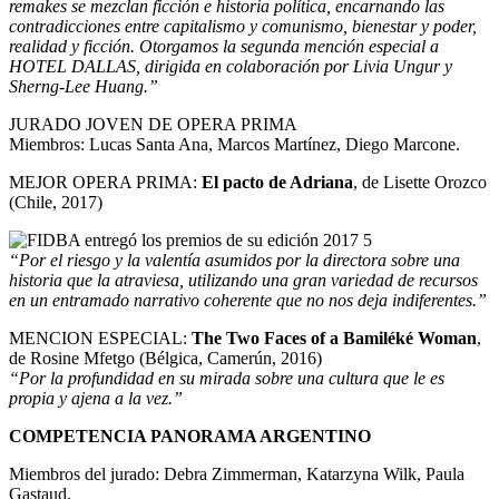
remakes se mezclan ficción e historia política, encarnando las
contradicciones entre capitalismo y comunismo, bienestar y poder,
realidad y ficción. Otorgamos la segunda mención especial a
HOTEL DALLAS, dirigida en colaboración por Livia Ungur y
Sherng-Lee Huang.”
JURADO JOVEN DE OPERA PRIMA
Miembros: Lucas Santa Ana, Marcos Martínez, Diego Marcone.
MEJOR OPERA PRIMA:
El pacto de Adriana
, de Lisette Orozco
(Chile, 2017)
“
Por el riesgo y la valentía asumidos por la directora sobre una
historia que la atraviesa, utilizando una gran variedad de recursos
en un entramado narrativo coherente que no nos deja indiferentes.”
MENCION ESPECIAL:
The Two Faces of a Bamiléké Woman
,
de Rosine Mfetgo (Bélgica, Camerún, 2016)
“
Por la profundidad en su mirada sobre una cultura que le es
propia y ajena a la vez.”
COMPETENCIA PANORAMA ARGENTINO
Miembros del jurado: Debra Zimmerman, Katarzyna Wilk, Paula
Gastaud.