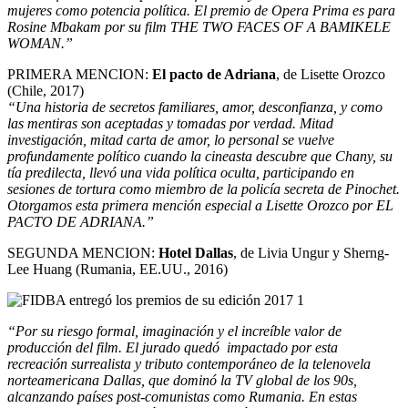
mujeres como potencia política. El premio de Opera Prima es para
Rosine Mbakam por su film THE TWO FACES OF A BAMIKELE
WOMAN.”
PRIMERA MENCION:
El pacto de Adriana
, de Lisette Orozco
(Chile, 2017)
“Una historia de secretos familiares, amor, desconfianza, y como
las mentiras son aceptadas y tomadas por verdad. Mitad
investigación, mitad carta de amor, lo personal se vuelve
profundamente político cuando la cineasta descubre que Chany, su
tía predilecta, llevó una vida política oculta, participando en
sesiones de tortura como miembro de la policía secreta de Pinochet.
Otorgamos esta primera mención especial a Lisette Orozco por EL
PACTO DE ADRIANA.”
SEGUNDA MENCION:
Hotel Dallas
, de Livia Ungur y Sherng-
Lee Huang (Rumania, EE.UU., 2016)
“Por su riesgo formal, imaginación y el increíble valor de
producción del film. El jurado quedó impactado por esta
recreación surrealista y tributo contemporáneo de la telenovela
norteamericana Dallas, que dominó la TV global de los 90s,
alcanzando países post-comunistas como Rumania. En estas