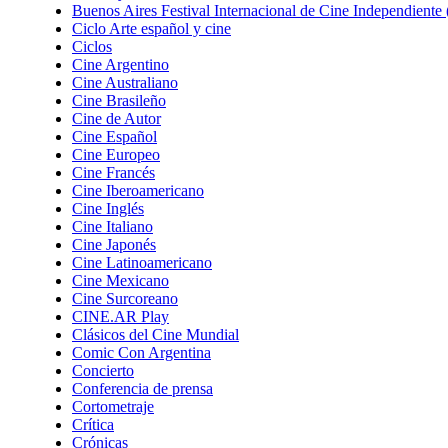
Buenos Aires Festival Internacional de Cine Independient
Ciclo Arte español y cine
Ciclos
Cine Argentino
Cine Australiano
Cine Brasileño
Cine de Autor
Cine Español
Cine Europeo
Cine Francés
Cine Iberoamericano
Cine Inglés
Cine Italiano
Cine Japonés
Cine Latinoamericano
Cine Mexicano
Cine Surcoreano
CINE.AR Play
Clásicos del Cine Mundial
Comic Con Argentina
Concierto
Conferencia de prensa
Cortometraje
Crítica
Crónicas