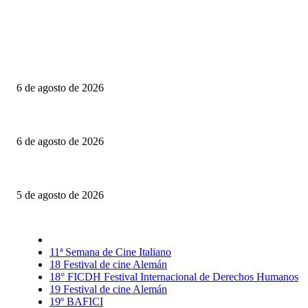
Último momento
Engendro: Trampas estéticas y círculos viciosos
6 de agosto de 2026
La invitación: El amor puesto sobre la mesa
6 de agosto de 2026
El Día D: Bajo Presión: La guerra también se decide lejos del campo de ba
5 de agosto de 2026
Selección CineFreaks
11ª Semana de Cine Italiano
18 Festival de cine Alemán
18° FICDH Festival Internacional de Derechos Humanos
19 Festival de cine Alemán
19º BAFICI