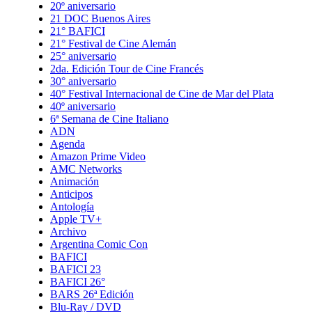
20º aniversario
21 DOC Buenos Aires
21° BAFICI
21° Festival de Cine Alemán
25° aniversario
2da. Edición Tour de Cine Francés
30° aniversario
40° Festival Internacional de Cine de Mar del Plata
40º aniversario
6ª Semana de Cine Italiano
ADN
Agenda
Amazon Prime Video
AMC Networks
Animación
Anticipos
Antología
Apple TV+
Archivo
Argentina Comic Con
BAFICI
BAFICI 23
BAFICI 26°
BARS 26ª Edición
Blu-Ray / DVD