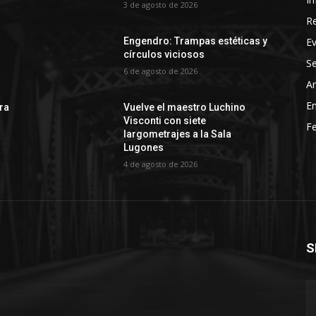
3 de agosto de 2026
R
E
Engendro: Trampas estéticas y
círculos viciosos
Se
6 de agosto de 2026
Ar
En
rra
Vuelve el maestro Luchino
Visconti con siete
Fe
largometrajes a la Sala
Lugones
4 de agosto de 2026
S