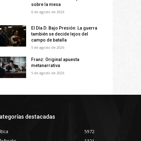
sobre la mesa
6 de agosto de 2026
El Día D: Bajo Presión: La guerra
también se decide lejos del
campo de batalla
5 de agosto de 2026
Franz: Original apuesta
metanarrativa
5 de agosto de 2026
ategorías destacadas
ítica
5972
fofreaks
1321