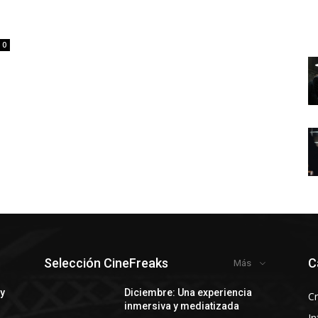
0
Selección CineFreaks
C
Más
 y
Diciembre: Una experiencia
Cr
inmersiva y mediatizada
In