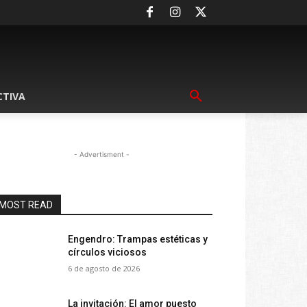
CTIVA
- Advertisment -
MOST READ
Engendro: Trampas estéticas y
círculos viciosos
6 de agosto de 2026
La invitación: El amor puesto