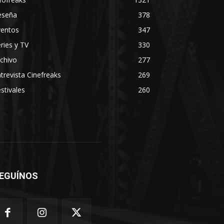
eseña
378
ventos
347
ries y TV
330
chivo
277
trevista Cinefreaks
269
stivales
260
EGUÍNOS