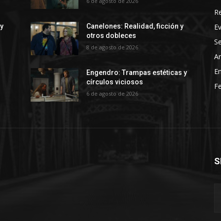
6 de agosto de 2026
R
E
 y
Canelones: Realidad, ficción y
otros dobleces
Se
8 de agosto de 2026
Ar
En
Engendro: Trampas estéticas y
círculos viciosos
Fe
6 de agosto de 2026
S