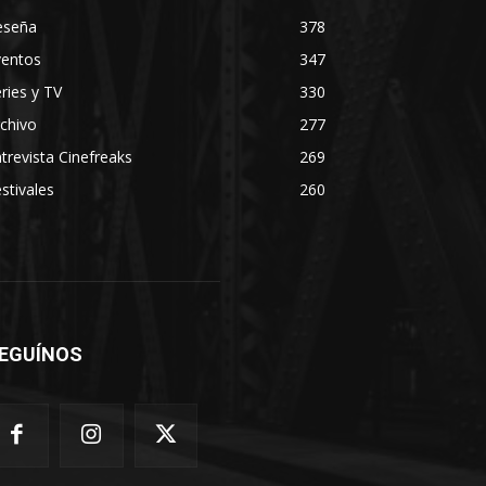
eseña
378
ventos
347
ries y TV
330
chivo
277
trevista Cinefreaks
269
stivales
260
EGUÍNOS