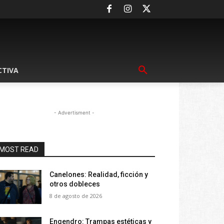
CTIVA
- Advertisment -
MOST READ
Canelones: Realidad, ficción y
otros dobleces
8 de agosto de 2026
Engendro: Trampas estéticas y