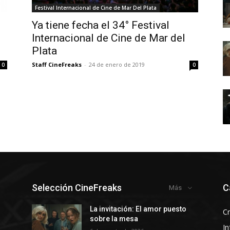
Festival Internacional de Cine de Mar Del Plata
Ya tiene fecha el 34° Festival
Internacional de Cine de Mar del
Plata
Staff CineFreaks
-
24 de enero de 2019
0
0
Selección CineFreaks
C
Más
y
La invitación: El amor puesto
Cr
sobre la mesa
In