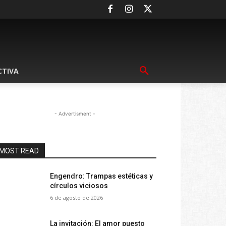
CTIVA
- Advertisment -
MOST READ
Engendro: Trampas estéticas y
círculos viciosos
6 de agosto de 2026
La invitación: El amor puesto