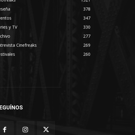
eseña
378
ventos
347
ries y TV
330
chivo
277
trevista Cinefreaks
269
stivales
260
EGUÍNOS