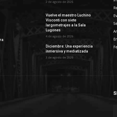
2 de agosto de 2026
R
E
Vuelve el maestro Luchino
Visconti con siete
Se
largometrajes a la Sala
Lugones
Ar
4 de agosto de 2026
En
rra
Diciembre: Una experiencia
Fe
inmersiva y mediatizada
3 de agosto de 2026
S