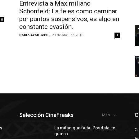
Entrevista a Maximiliano
Schonfeld: La fe es como caminar
por puntos suspensivos, es algo en
0
constante evasión.
Pablo Arahuete
-
20 de abril de 2016
1
Selección CineFreaks
C
Más
 y
La mitad que falta: Posdata, te
Cr
quiero
In