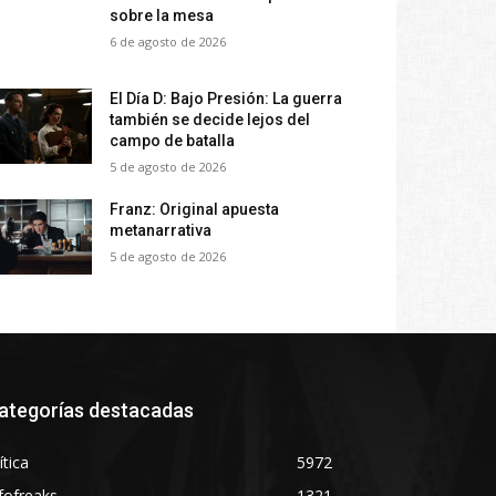
sobre la mesa
6 de agosto de 2026
El Día D: Bajo Presión: La guerra
también se decide lejos del
campo de batalla
5 de agosto de 2026
Franz: Original apuesta
metanarrativa
5 de agosto de 2026
ategorías destacadas
ítica
5972
fofreaks
1321