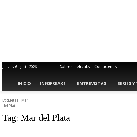
Sobre Cinefreaks
Contáctenos
jueves, 6 agosto 2026
INICIO
INFOFREAKS
ENTREVISTAS
SERIES Y
Etiquetas
Mar
del Plata
Tag:
Mar del Plata