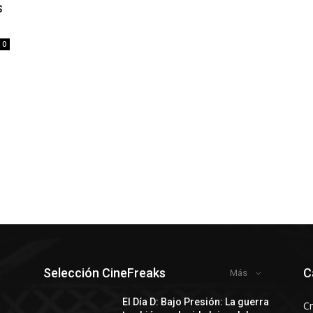
s
0
Selección CineFreaks
C
Más
El Día D: Bajo Presión: La guerra
Cr