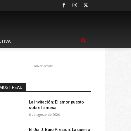
CTIVA
- Advertisment -
MOST READ
La invitación: El amor puesto
sobre la mesa
6 de agosto de 2026
El Día D: Bajo Presión: La guerra