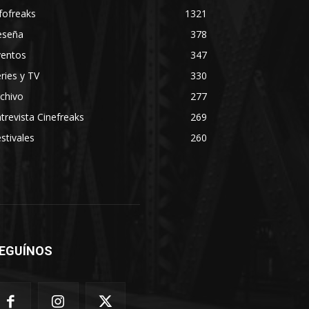
fofreaks
1321
eseña
378
ventos
347
ries y TV
330
chivo
277
trevista Cinefreaks
269
stivales
260
EGUÍNOS