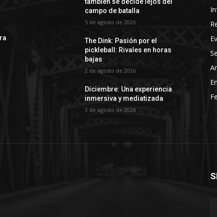
también se decide lejos del
In
campo de batalla
5 de agosto de 2026
R
E
rra
The Dink: Pasión por el
pickleball: Rivales en horas
Se
bajas
Ar
2 de agosto de 2026
En
Diciembre: Una experiencia
Fe
inmersiva y mediatizada
3 de agosto de 2026
S