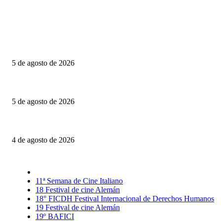
Último momento
El Día D: Bajo Presión: La guerra también se decide lejos del campo de ba
5 de agosto de 2026
Franz: Original apuesta metanarrativa
5 de agosto de 2026
Vuelve el maestro Luchino Visconti con siete largometrajes a la Sala Lugo
4 de agosto de 2026
Selección CineFreaks
11ª Semana de Cine Italiano
18 Festival de cine Alemán
18° FICDH Festival Internacional de Derechos Humanos
19 Festival de cine Alemán
19º BAFICI