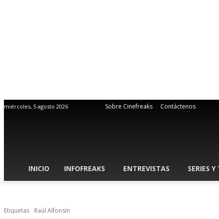
Sobre Cinefreaks
Contáctenos
miércoles, 5 agosto 2026
INICIO
INFOFREAKS
ENTREVISTAS
SERIES Y
Etiquetas
Raúl Alfonsín