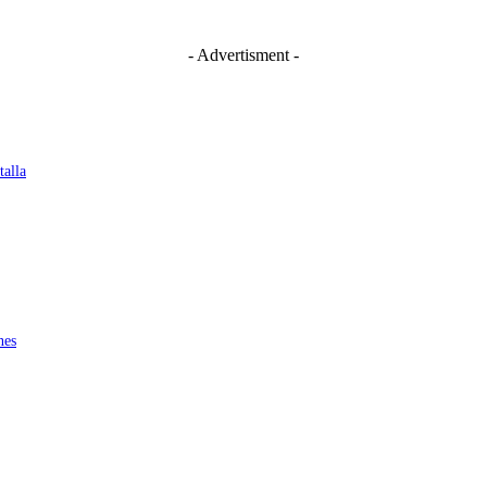
- Advertisment -
talla
nes