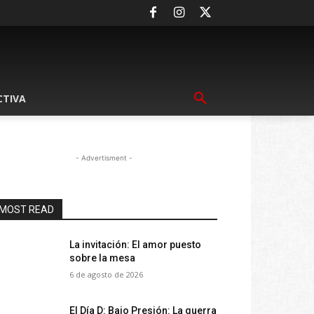
CTIVA
- Advertisment -
MOST READ
La invitación: El amor puesto
sobre la mesa
6 de agosto de 2026
El Día D: Bajo Presión: La guerra