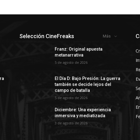
Selección CineFreaks
C
Más
Franz: Original apuesta
Cr
metanarrativa
In
5 de agosto de 2026
R
E
rra
El Día D: Bajo Presión: La guerra
también se decide lejos del
Se
campo de batalla
Ar
5 de agosto de 2026
En
Diciembre: Una experiencia
inmersiva y mediatizada
Fe
3 de agosto de 2026