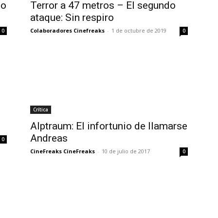
do
Terror a 47 metros – El segundo
ataque: Sin respiro
Colaboradores Cinefreaks
-
1 de octubre de 2019
0
0
Crítica
Alptraum: El infortunio de llamarse
Andreas
0
CineFreaks CineFreaks
-
10 de julio de 2017
0