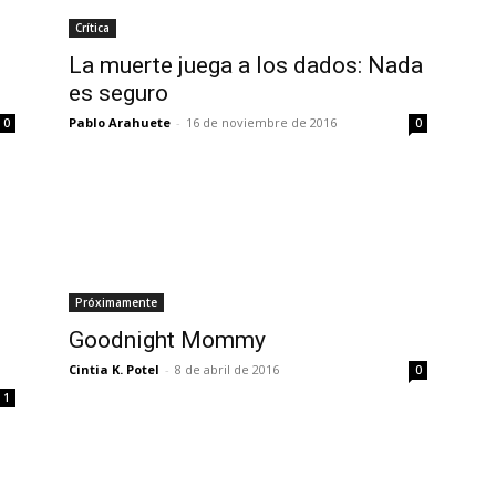
Crítica
La muerte juega a los dados: Nada
es seguro
Pablo Arahuete
-
16 de noviembre de 2016
0
0
Próximamente
Goodnight Mommy
Cintia K. Potel
-
8 de abril de 2016
0
1