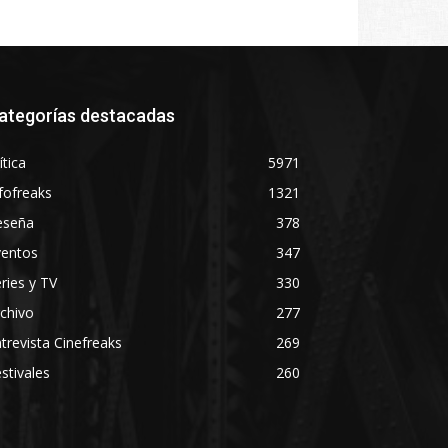
ategorías destacadas
ítica
5971
fofreaks
1321
eseña
378
ventos
347
ries y TV
330
chivo
277
trevista Cinefreaks
269
stivales
260