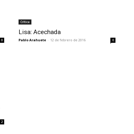
Crítica
Lisa: Acechada
Pablo Arahuete
-
12 de febrero de 2016
0
0
a
2