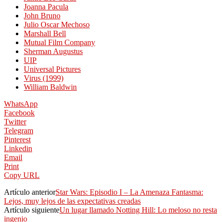
Joanna Pacula
John Bruno
Julio Oscar Mechoso
Marshall Bell
Mutual Film Company
Sherman Augustus
UIP
Universal Pictures
Virus (1999)
William Baldwin
WhatsApp
Facebook
Twitter
Telegram
Pinterest
Linkedin
Email
Print
Copy URL
Artículo anterior
Star Wars: Episodio I – La Amenaza Fantasma:
Lejos, muy lejos de las expectativas creadas
Artículo siguiente
Un lugar llamado Notting Hill: Lo meloso no resta
ingenio