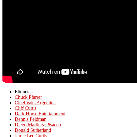
Etiquetas
Chuck Pfarrer
Cinefreaks Argentina
Cliff Curtis
Dark Horse Entertainment
Dennis Feldman
Diego Martinez Pisacco
Donald Sutherland
Jamie Lee Curtis