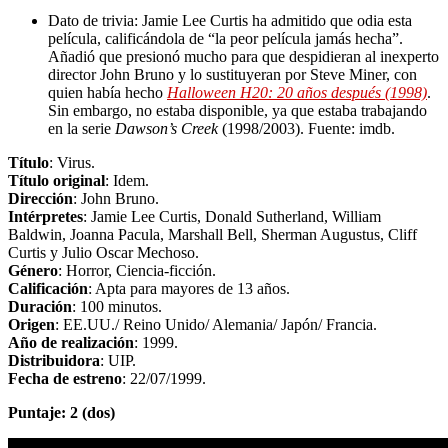
Dato de trivia: Jamie Lee Curtis ha admitido que odia esta
película, calificándola de “la peor película jamás hecha”.
Añadió que presionó mucho para que despidieran al inexperto
director John Bruno y lo sustituyeran por Steve Miner, con
quien había hecho
Halloween H20: 20 años después (1998)
.
Sin embargo, no estaba disponible, ya que estaba trabajando
en la serie
Dawson’s Creek
(1998/2003). Fuente: imdb.
Título
: Virus.
Título original
: Idem.
Dirección
: John Bruno.
Intérpretes
: Jamie Lee Curtis, Donald Sutherland, William
Baldwin, Joanna Pacula, Marshall Bell, Sherman Augustus, Cliff
Curtis y Julio Oscar Mechoso.
Género
: Horror, Ciencia-ficción.
Calificación
: Apta para mayores de 13 años.
Duración
: 100 minutos.
Origen
: EE.UU./ Reino Unido/ Alemania/ Japón/ Francia.
Año de realización
: 1999.
Distribuidora
: UIP.
Fecha de estreno
: 22/07/1999.
Puntaje: 2 (dos)