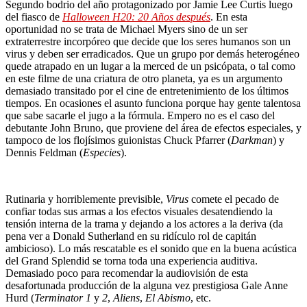
Segundo bodrio del año protagonizado por Jamie Lee Curtis luego
del fiasco de
Halloween H20: 20 Años después
. En esta
oportunidad no se trata de Michael Myers sino de un ser
extraterrestre incorpóreo que decide que los seres humanos son un
virus y deben ser erradicados. Que un grupo por demás heterogéneo
quede atrapado en un lugar a la merced de un psicópata, o tal como
en este filme de una criatura de otro planeta, ya es un argumento
demasiado transitado por el cine de entretenimiento de los últimos
tiempos. En ocasiones el asunto funciona porque hay gente talentosa
que sabe sacarle el jugo a la fórmula. Empero no es el caso del
debutante John Bruno, que proviene del área de efectos especiales, y
tampoco de los flojísimos guionistas Chuck Pfarrer (
Darkman
) y
Dennis Feldman (
Especies
).
Rutinaria y horriblemente previsible,
Virus
comete el pecado de
confiar todas sus armas a los efectos visuales desatendiendo la
tensión interna de la trama y dejando a los actores a la deriva (da
pena ver a Donald Sutherland en su ridículo rol de capitán
ambicioso). Lo más rescatable es el sonido que en la buena acústica
del Grand Splendid se torna toda una experiencia auditiva.
Demasiado poco para recomendar la audiovisión de esta
desafortunada producción de la alguna vez prestigiosa Gale Anne
Hurd (
Terminator 1
y
2
,
Aliens
,
El Abismo
, etc.