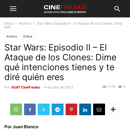
Inicio
Archivo
Star Wars: Episodio II – El Ataque de los Clones: Dime
qué...
Archivo
Crítica
Star Wars: Episodio II – El
Ataque de los Clones: Dime
qué intenciones tienes y te
diré quién eres
1176
0
Por
Staff CineFreaks
-
4 de julio de 2002
Por Juan Blanco