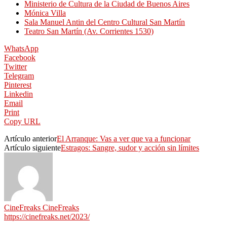
Ministerio de Cultura de la Ciudad de Buenos Aires
Mónica Villa
Sala Manuel Antin del Centro Cultural San Martín
Teatro San Martín (Av. Corrientes 1530)
WhatsApp
Facebook
Twitter
Telegram
Pinterest
Linkedin
Email
Print
Copy URL
Artículo anterior
El Arranque: Vas a ver que va a funcionar
Artículo siguiente
Estragos: Sangre, sudor y acción sin límites
CineFreaks CineFreaks
https://cinefreaks.net/2023/