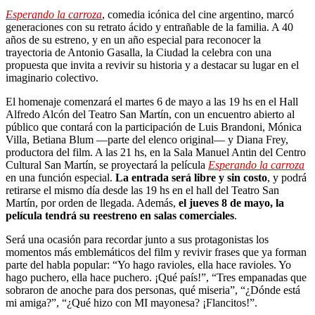
Esperando la carroza
, comedia icónica del cine argentino, marcó
generaciones con su retrato ácido y entrañable de la familia. A 40
años de su estreno, y en un año especial para reconocer la
trayectoria de Antonio Gasalla, la Ciudad la celebra con una
propuesta que invita a revivir su historia y a destacar su lugar en el
imaginario colectivo.
El homenaje comenzará el martes 6 de mayo a las 19 hs en el Hall
Alfredo Alcón del Teatro San Martín, con un encuentro abierto al
público que contará con la participación de Luis Brandoni, Mónica
Villa, Betiana Blum —parte del elenco original— y Diana Frey,
productora del film. A las 21 hs, en la Sala Manuel Antin del Centro
Cultural San Martín, se proyectará la película
Esperando la carroza
en una función especial.
La entrada será libre y sin costo
, y podrá
retirarse el mismo día desde las 19 hs en el hall del Teatro San
Martín, por orden de llegada. Además,
el jueves 8 de mayo, la
película tendrá su reestreno en salas comerciales
.
Será una ocasión para recordar junto a sus protagonistas los
momentos más emblemáticos del film y revivir frases que ya forman
parte del habla popular: “Yo hago ravioles, ella hace ravioles. Yo
hago puchero, ella hace puchero. ¡Qué país!”, “Tres empanadas que
sobraron de anoche para dos personas, qué miseria”, “¿Dónde está
mi amiga?”, “¿Qué hizo con MI mayonesa? ¡Flancitos!”.