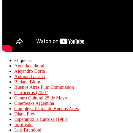
Etiquetas
Agenda cultural
Alejandro Doria
Antonio Gasalla
Betiana Blum
Buenos Aires Film Commission
Carroceros (2021)
Centro Cultural 25 de Mayo
Cinefreaks Argentina
Complejo Teatral de Buenos Aires
Diana Frey
Esperando la Carroza (1985)
Infofreaks
Luis Brandoni