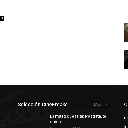
0
Selección CineFreaks
C
Más
y
La mitad que falta: Posdata, te
Cr
quiero
In