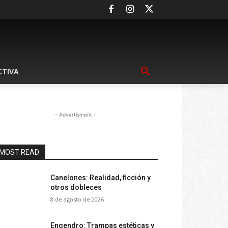
CTIVA
- Advertisment -
MOST READ
Canelones: Realidad, ficción y
otros dobleces
8 de agosto de 2026
Engendro: Trampas estéticas y