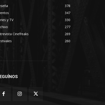
eseña
378
ventos
347
ries y TV
330
chivo
277
trevista Cinefreaks
269
stivales
260
EGUÍNOS