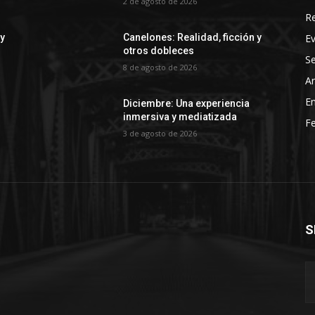
2 de agosto de 2026
R
E
 y
Canelones: Realidad, ficción y
otros dobleces
Se
8 de agosto de 2026
Ar
En
Diciembre: Una experiencia
inmersiva y mediatizada
Fe
3 de agosto de 2026
S