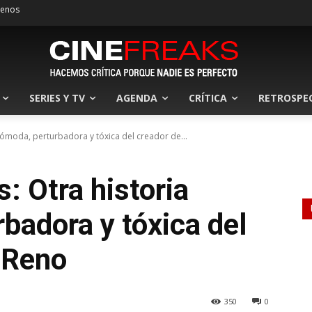
tenos
SERIES Y TV
AGENDA
CRÍTICA
RETROSPE
ómoda, perturbadora y tóxica del creador de...
 Otra historia
badora y tóxica del
 Reno
350
0