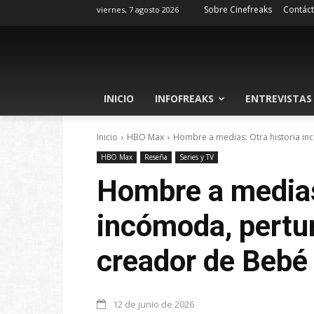
Sobre Cinefreaks
Contác
viernes, 7 agosto 2026
INICIO
INFOFREAKS
ENTREVISTAS
Inicio
HBO Max
Hombre a medias: Otra historia inc
HBO Max
Reseña
Series y TV
Hombre a medias:
incómoda, pertur
creador de Bebé
12 de junio de 2026