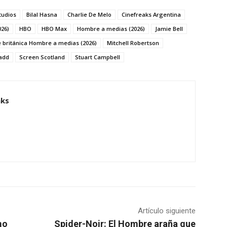
tudios
Bilal Hasna
Charlie De Melo
Cinefreaks Argentina
026)
HBO
HBO Max
Hombre a medias (2026)
Jamie Bell
e británica Hombre a medias (2026)
Mitchell Robertson
add
Screen Scotland
Stuart Campbell
aks
Artículo siguiente
mo
Spider-Noir: El Hombre araña que