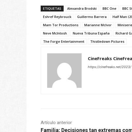
ETIQUETAS
Alexandra Brodski
BBC One
BBC S
Eshref Reybrouck
Guillermo Barrera
Half Man (2
Mam Tor Productions
Marianne McIvor
Miniseri
Neve McIntosh
Nueva Tribuna España
Richard G
The Forge Entertainment
Thistledown Pictures
CineFreaks CineFre
https://cinefreaks.net/2023/
Artículo anterior
Familia: Decisiones tan extremas co