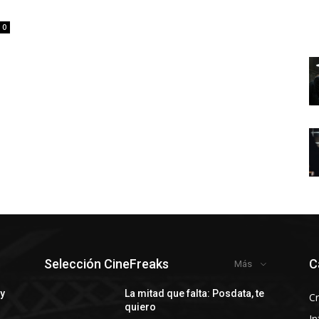
0
Selección CineFreaks
C
Más
 y
La mitad que falta: Posdata, te
Cr
quiero
In