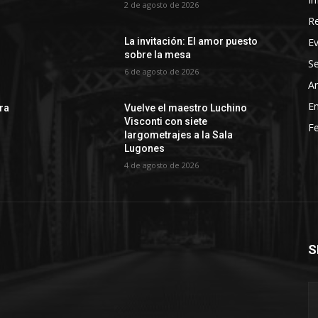
2 de agosto de 2026
R
E
La invitación: El amor puesto
sobre la mesa
Se
6 de agosto de 2026
Ar
En
rra
Vuelve el maestro Luchino
Visconti con siete
Fe
largometrajes a la Sala
Lugones
4 de agosto de 2026
S