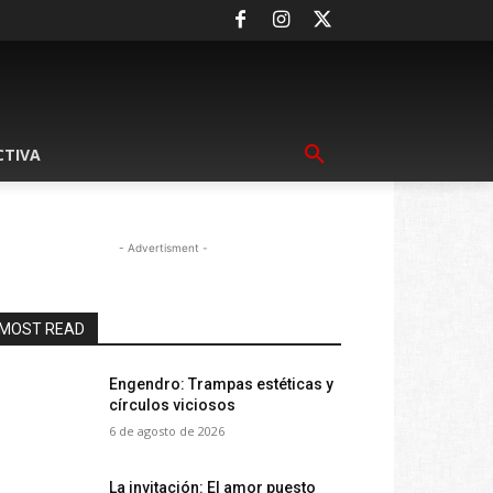
CTIVA
- Advertisment -
MOST READ
Engendro: Trampas estéticas y
círculos viciosos
6 de agosto de 2026
La invitación: El amor puesto