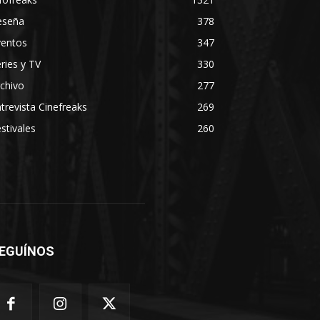
eseña
378
ventos
347
ries y TV
330
chivo
277
trevista Cinefreaks
269
stivales
260
EGUÍNOS