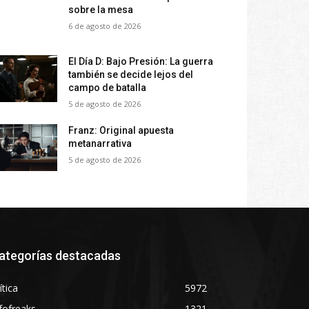
sobre la mesa
6 de agosto de 2026
El Día D: Bajo Presión: La guerra
también se decide lejos del
campo de batalla
5 de agosto de 2026
Franz: Original apuesta
metanarrativa
5 de agosto de 2026
ategorías destacadas
ítica
5972
fofreaks
1321