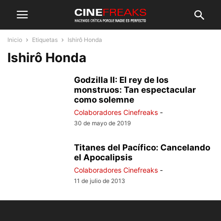
Inicio
Etiquetas
Ishirô Honda
Ishirô Honda
Godzilla II: El rey de los
monstruos: Tan espectacular
como solemne
Colaboradores Cinefreaks
-
30 de mayo de 2019
Titanes del Pacífico: Cancelando
el Apocalipsis
Colaboradores Cinefreaks
-
11 de julio de 2013