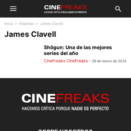
Inicio
Etiquetas
James Clavell
James Clavell
Shôgun: Una de las mejores
series del año
CineFreaks CineFreaks
-
28 de marzo de 2024