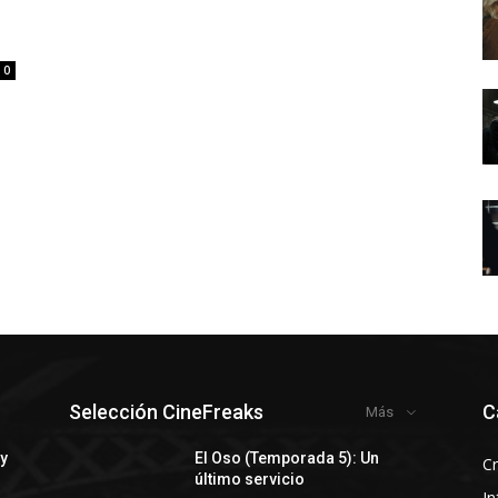
0
Selección CineFreaks
C
Más
 y
El Oso (Temporada 5): Un
Cr
último servicio
In