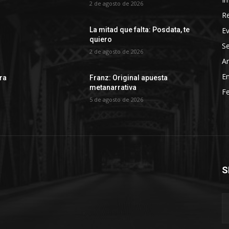
2 de agosto de 2026
R
E
La mitad que falta: Posdata, te
quiero
Se
2 de agosto de 2026
Ar
En
rra
Franz: Original apuesta
metanarrativa
Fe
5 de agosto de 2026
S