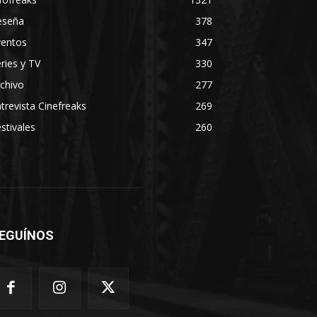
eseña
378
ventos
347
ries y TV
330
chivo
277
trevista Cinefreaks
269
stivales
260
EGUÍNOS