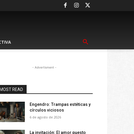
CTIVA
- Advertisment -
MOST READ
Engendro: Trampas estéticas y
círculos viciosos
6 de agosto de 2026
La invitación: El amor puesto