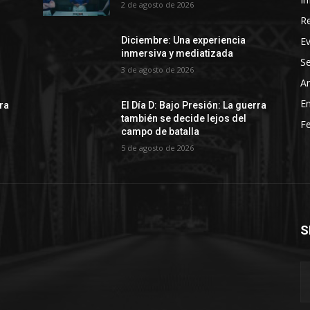
2 de agosto de 2026
R
E
Diciembre: Una experiencia
inmersiva y mediatizada
Se
3 de agosto de 2026
Ar
En
rra
El Día D: Bajo Presión: La guerra
también se decide lejos del
Fe
campo de batalla
5 de agosto de 2026
S