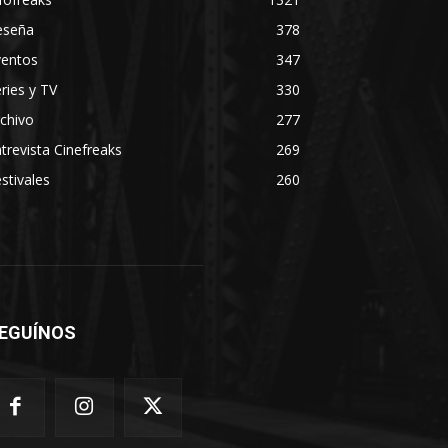
eseña
378
ventos
347
ries y TV
330
chivo
277
trevista Cinefreaks
269
stivales
260
EGUÍNOS