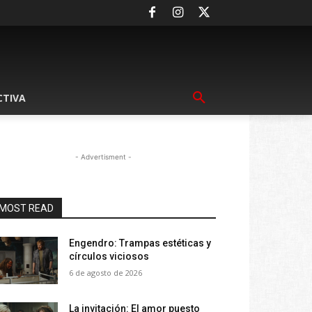
CTIVA
- Advertisment -
MOST READ
Engendro: Trampas estéticas y
círculos viciosos
6 de agosto de 2026
La invitación: El amor puesto