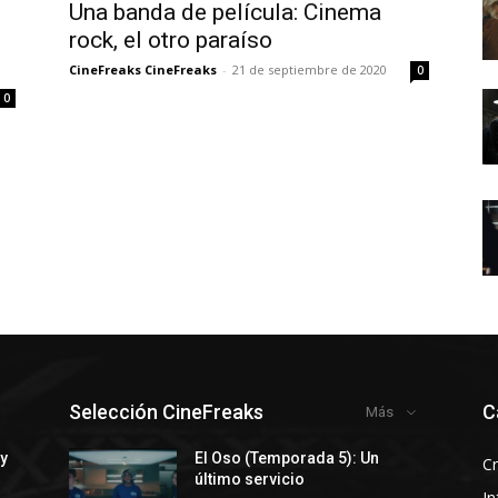
Una banda de película: Cinema
rock, el otro paraíso
CineFreaks CineFreaks
-
21 de septiembre de 2020
0
0
Selección CineFreaks
C
Más
 y
El Oso (Temporada 5): Un
Cr
último servicio
In