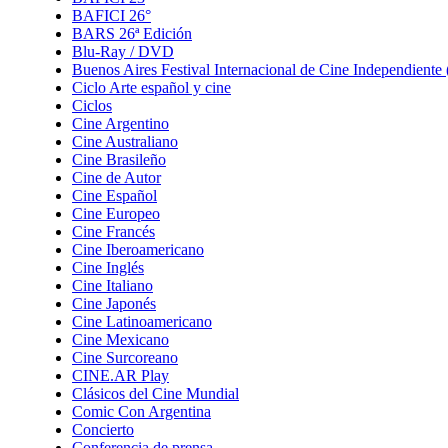
BAFICI 26°
BARS 26ª Edición
Blu-Ray / DVD
Buenos Aires Festival Internacional de Cine Independient
Ciclo Arte español y cine
Ciclos
Cine Argentino
Cine Australiano
Cine Brasileño
Cine de Autor
Cine Español
Cine Europeo
Cine Francés
Cine Iberoamericano
Cine Inglés
Cine Italiano
Cine Japonés
Cine Latinoamericano
Cine Mexicano
Cine Surcoreano
CINE.AR Play
Clásicos del Cine Mundial
Comic Con Argentina
Concierto
Conferencia de prensa