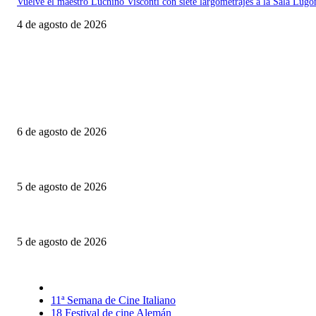
Vuelve el maestro Luchino Visconti con siete largometrajes a la Sala Lugo
4 de agosto de 2026
Último momento
La invitación: El amor puesto sobre la mesa
6 de agosto de 2026
El Día D: Bajo Presión: La guerra también se decide lejos del campo de ba
5 de agosto de 2026
Franz: Original apuesta metanarrativa
5 de agosto de 2026
Selección CineFreaks
11ª Semana de Cine Italiano
18 Festival de cine Alemán