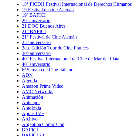
18° FICDH Festival Internacional de Derechos Humanos
19 Festival de cine Alemán
19º BAFICI
20º aniversario
21 DOC Buenos Aires
21° BAFICI
21° Festival de Cine Alemán
25° aniversario
2da. Edición Tour de Cine Francés
30° aniversario
40° Festival Internacional de Cine de Mar del Plata
40º aniversario
6ª Semana de Cine Italiano
ADN
Agenda
Amazon Prime Video
AMC Networks
Animación
Anticipos
Antología
Apple TV+
Archivo
Argentina Comic Con
BAFICI
BAFICI 23