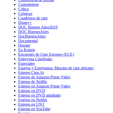
Cortometraje
Crítica
Crónicas
Cuadernos de cine
Disney+
DOC Buenos Aires2019
DOC BuenosAires
DocBuenosAires
Documental
Dossier
En Rodaje
Encuentro de Cine Europeo (ECE)
Entrevista Cinefreaks
Especiales
Espejos y Espejismos: Muestra de cine africano
Estreno Cine.Ar
Estreno de Amazon Prime Video
Estreno de Netflix
Estreno en Amazon Prime Video
Estreno en DVD
Estreno en DVD ampliado
Estreno en Netflix
Estreno en UN3
Estreno en YouTube