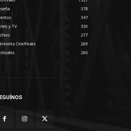
eseña
378
ventos
347
ries y TV
330
chivo
277
trevista Cinefreaks
269
stivales
260
EGUÍNOS