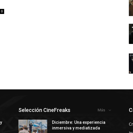
0
Selección CineFreaks
C
Más
 y
Diciembre: Una experiencia
Cr
inmersiva y mediatizada
In