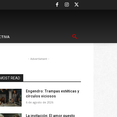
CTIVA
- Advertisment -
MOST READ
Engendro: Trampas estéticas y
círculos viciosos
6 de agosto de 2026
La invitación: El amor puesto