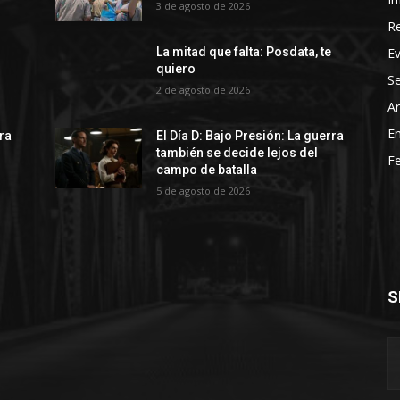
3 de agosto de 2026
R
E
La mitad que falta: Posdata, te
quiero
Se
2 de agosto de 2026
Ar
En
rra
El Día D: Bajo Presión: La guerra
también se decide lejos del
Fe
campo de batalla
5 de agosto de 2026
S