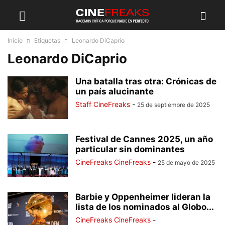
Inicio
Etiquetas
Leonardo DiCaprio
Leonardo DiCaprio
Una batalla tras otra: Crónicas de
un país alucinante
Staff CineFreaks
-
25 de septiembre de 2025
Festival de Cannes 2025, un año
particular sin dominantes
CineFreaks CineFreaks
-
25 de mayo de 2025
Barbie y Oppenheimer lideran la
lista de los nominados al Globo...
CineFreaks CineFreaks
-