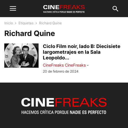
Inicio
Etiquetas
Richard Quine
Richard Quine
Ciclo Film noir, lado B: Diecisiete
largometrajes en la Sala
Leopoldo...
CineFreaks CineFreaks
-
20 de febrero de 2024